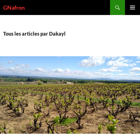
Aller
Recherche
GNafron
au
MENU
contenu
PRINCI
Tous les articles par Dakayl