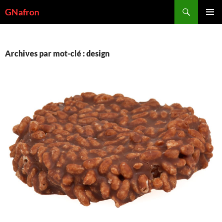
Aller
Recherche
GNafron
au
MENU
contenu
PRINCI
Archives par mot-clé : design