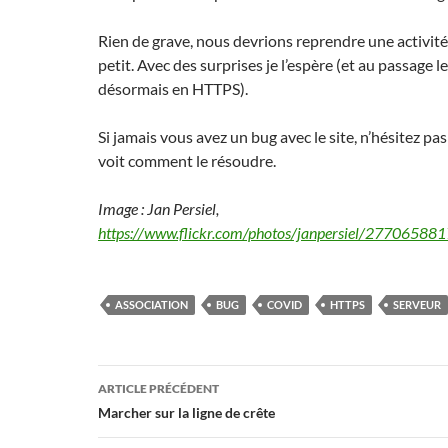
Rien de grave, nous devrions reprendre une activité
petit. Avec des surprises je l’espère (et au passage le
désormais en HTTPS).
Si jamais vous avez un bug avec le site, n’hésitez pas
voit comment le résoudre.
Image : Jan Persiel,
https://www.flickr.com/photos/janpersiel/27706588
ASSOCIATION
BUG
COVID
HTTPS
SERVEUR
Navigation
ARTICLE PRÉCÉDENT
des
Marcher sur la ligne de crête