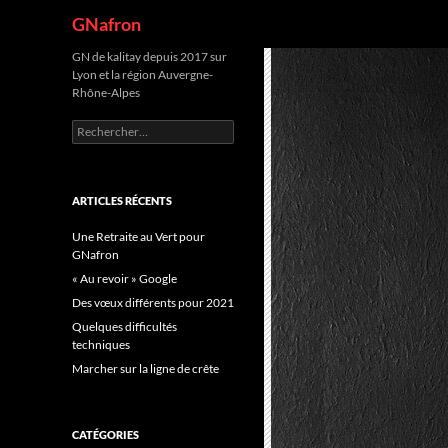
Recherche
GNafron
Aller
GN de kalitay depuis 2017 sur
Lyon et la région Auvergne-
au
Rhône-Alpes
contenu
Rechercher :
ARTICLES RÉCENTS
Une Retraite au Vert pour
GNafron
« Au revoir » Google
Des vœux différents pour 2021
Quelques difficultés
techniques
Marcher sur la ligne de crête
CATÉGORIES