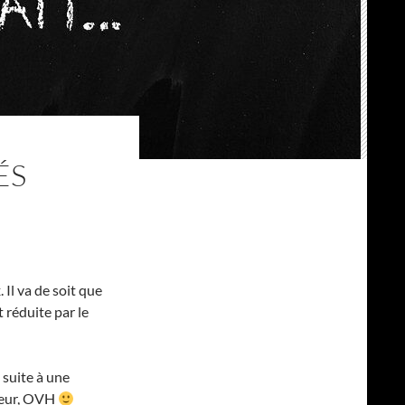
ÉS
Il va de soit que
 réduite par le
 suite à une
geur, OVH