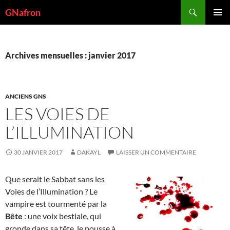
Aller
Recherche
GNafron
au
MENU
contenu
PRINCI
Archives mensuelles : janvier 2017
ANCIENS GNS
LES VOIES DE
L’ILLUMINATION
30 JANVIER 2017
DAKAYL
LAISSER UN COMMENTAIRE
Que serait le Sabbat sans les
Voies de l’Illumination ? Le
vampire est tourmenté par la
Bête
: une voix bestiale, qui
gronde dans sa tête, le pousse à