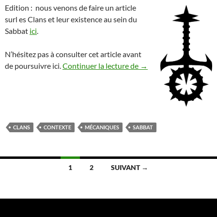
Edition : nous venons de faire un article
surl es Clans et leur existence au sein du
Sabbat
ici
.
N’hésitez pas à consulter cet article avant
Les Clans du Sabbat (et
de poursuivre ici.
Continuer la lecture de
→
CLANS
CONTEXTE
MÉCANIQUES
SABBAT
Navigation
1
2
SUIVANT →
des
articles