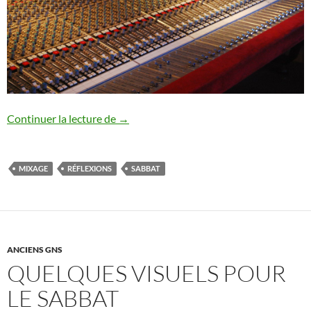
Table de Mixage de Sabbat – Croisade de
Continuer la lecture de
→
MIXAGE
RÉFLEXIONS
SABBAT
ANCIENS GNS
QUELQUES VISUELS POUR
LE SABBAT