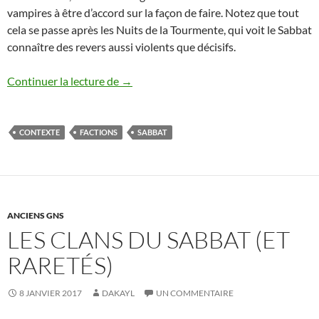
vampires à être d’accord sur la façon de faire. Notez que tout
cela se passe après les Nuits de la Tourmente, qui voit le Sabbat
connaître des revers aussi violents que décisifs.
Les Factions du Sabbat
Continuer la lecture de
→
CONTEXTE
FACTIONS
SABBAT
ANCIENS GNS
LES CLANS DU SABBAT (ET
RARETÉS)
8 JANVIER 2017
DAKAYL
UN COMMENTAIRE