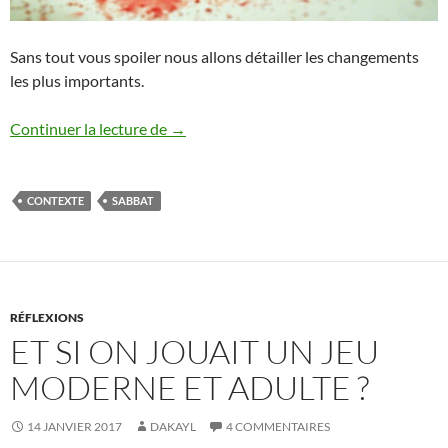
Sans tout vous spoiler nous allons détailler les changements
les plus importants.
Que changent les Nuits de la Tourmente 
Continuer la lecture de
→
CONTEXTE
SABBAT
RÉFLEXIONS
ET SI ON JOUAIT UN JEU
MODERNE ET ADULTE ?
14 JANVIER 2017
DAKAYL
4 COMMENTAIRES