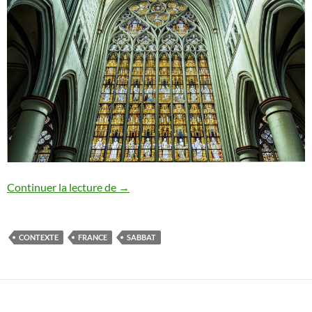
Quid de la situation française ?
Continuer la lecture de
→
CONTEXTE
FRANCE
SABBAT