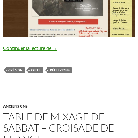
Créa’GN
Continuer la lecture de
→
CRÉA'GN
OUTIL
RÉFLEXIONS
ANCIENS GNS
TABLE DE MIXAGE DE
SABBAT – CROISADE DE