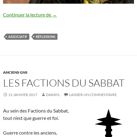
Et si on jouait un jeu moderne et adulte ?
Continuer la lecture de
→
ASSOCIATIF
RÉFLEXIONS
ANCIENS GNS
LES FACTIONS DU SABBAT
12 JANVIER 2017
DAKAYL
LAISSER UN COMMENTAIRE
Au sein des Factions du Sabbat,
tout n’est que guerre et foi.
Guerre contre les anciens,