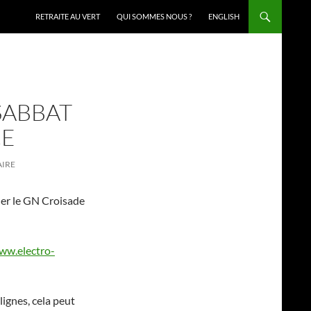
RETRAITE AU VERT
QUI SOMMES NOUS ?
ENGLISH
SABBAT
CE
AIRE
uer le GN Croisade
ww.electro-
lignes, cela peut