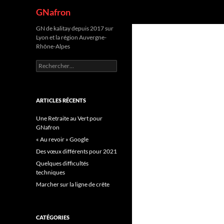
Recherche
GNafron
Aller
GN de kalitay depuis 2017 sur
Lyon et la région Auvergne-
au
Rhône-Alpes
contenu
Rechercher :
ARTICLES RÉCENTS
Une Retraite au Vert pour
GNafron
« Au revoir » Google
Des vœux différents pour 2021
Quelques difficultés
techniques
Marcher sur la ligne de crête
CATÉGORIES