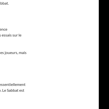
abbat.
rence
 essais sur le
des joueurs, mais
 essentiellement
. Le Sabbat est