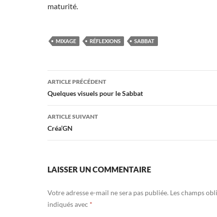
maturité.
MIXAGE
RÉFLEXIONS
SABBAT
Navigation
ARTICLE PRÉCÉDENT
des
Quelques visuels pour le Sabbat
articles
ARTICLE SUIVANT
Créa’GN
LAISSER UN COMMENTAIRE
Votre adresse e-mail ne sera pas publiée.
Les champs obli
indiqués avec
*