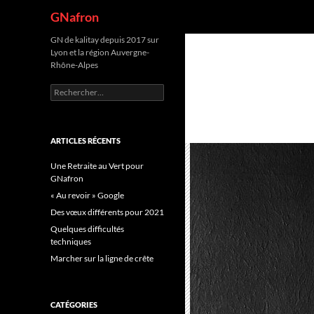
Recherche
GNafron
Aller
GN de kalitay depuis 2017 sur
Lyon et la région Auvergne-
au
Rhône-Alpes
contenu
Rechercher :
ARTICLES RÉCENTS
Une Retraite au Vert pour
GNafron
« Au revoir » Google
Des vœux différents pour 2021
Quelques difficultés
techniques
Marcher sur la ligne de crête
CATÉGORIES