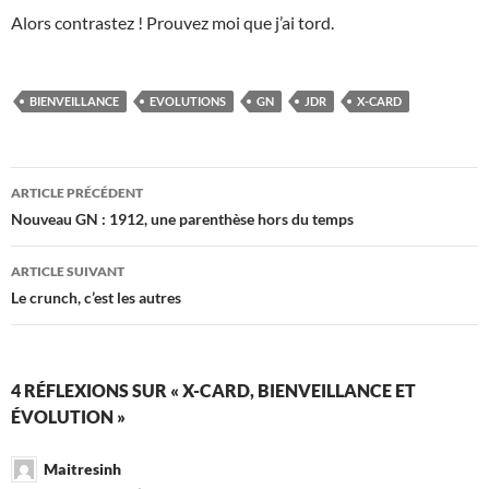
Alors contrastez ! Prouvez moi que j’ai tord.
BIENVEILLANCE
EVOLUTIONS
GN
JDR
X-CARD
Navigation
ARTICLE PRÉCÉDENT
des
Nouveau GN : 1912, une parenthèse hors du temps
articles
ARTICLE SUIVANT
Le crunch, c’est les autres
4 RÉFLEXIONS SUR « X-CARD, BIENVEILLANCE ET
ÉVOLUTION »
Maitresinh