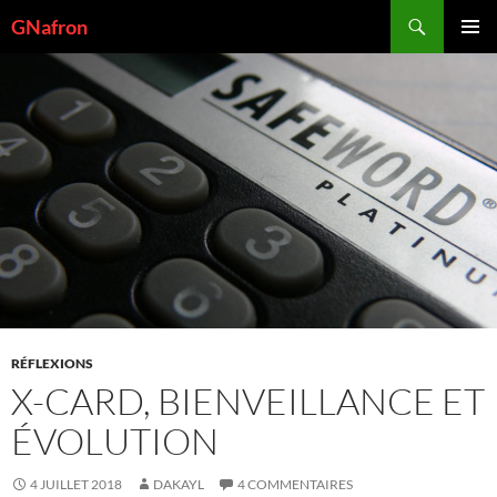
Aller
Recherche
GNafron
au
MENU
contenu
PRINCI
RÉFLEXIONS
X-CARD, BIENVEILLANCE ET
ÉVOLUTION
4 JUILLET 2018
DAKAYL
4 COMMENTAIRES