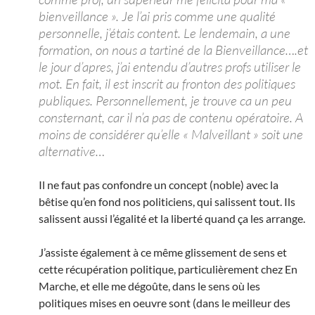
bienveillance ». Je l’ai pris comme une qualité
personnelle, j’étais content. Le lendemain, a une
formation, on nous a tartiné de la Bienveillance….et
le jour d’apres, j’ai entendu d’autres profs utiliser le
mot. En fait, il est inscrit au fronton des politiques
publiques. Personnellement, je trouve ca un peu
consternant, car il n’a pas de contenu opératoire. A
moins de considérer qu’elle « Malveillant » soit une
alternative…
Il ne faut pas confondre un concept (noble) avec la
bêtise qu’en fond nos politiciens, qui salissent tout. Ils
salissent aussi l’égalité et la liberté quand ça les arrange.
J’assiste également à ce même glissement de sens et
cette récupération politique, particulièrement chez En
Marche, et elle me dégoûte, dans le sens où les
politiques mises en oeuvre sont (dans le meilleur des