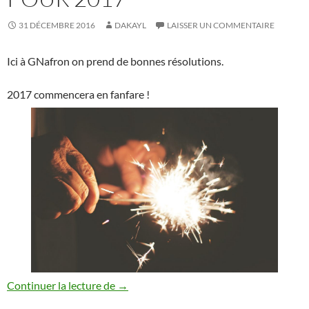
31 DÉCEMBRE 2016
DAKAYL
LAISSER UN COMMENTAIRE
Ici à GNafron on prend de bonnes résolutions.
2017 commencera en fanfare !
De bonnes résolutions pour 2017
Continuer la lecture de
→