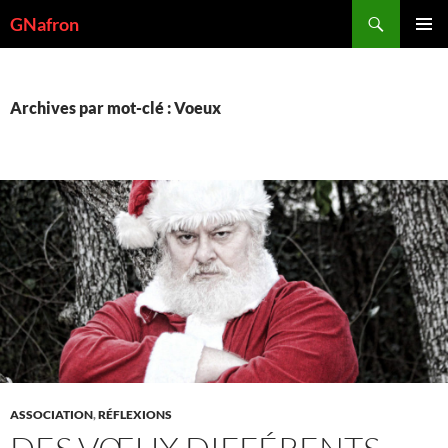
Aller
Recherche
GNafron
au
MENU
contenu
PRINCI
Archives par mot-clé : Voeux
ASSOCIATION
,
RÉFLEXIONS