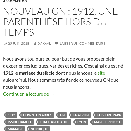
ASSOCIATION
NOUVEAU GN : 1912, UNE
PARENTHÈSE HORS DU
TEMPS
25 JUIN 2018
DAKAYL
LAISSER UN COMMENTAIRE
Nous avons toujours eu pour but de vous proposer plein
d’expériences ludiques, variées et riches. C’est ainsi qu’est né
1912 le mariage du siècle
dont nous lançons le
site
aujourd’hui. Nous sommes très fier de ce nouveau GN que
nous lançons !
Nouveau GN : 1912, une parenthèse hor
Continuer la lecture de
→
1912
DOWNTON ABBEY
GN
GNAFRON
GOSFORD PARK
INSIDE HAMLET
LORDS AND LADIES
LYON
MARCEL PROUST
MARIAGE
NORDIQUE