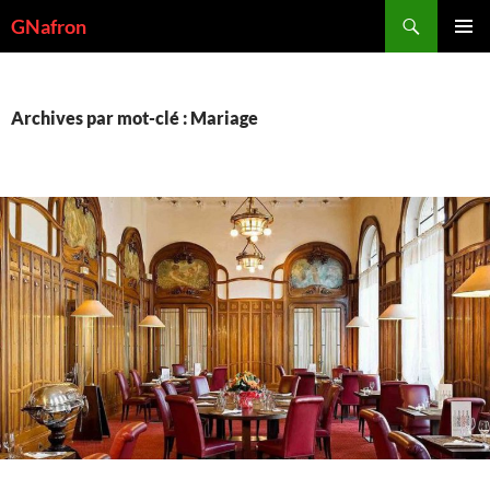
Aller
Recherche
GNafron
au
MENU
contenu
PRINCI
Archives par mot-clé : Mariage