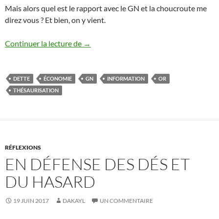
Mais alors quel est le rapport avec le GN et la choucroute me
direz vous ? Et bien, on y vient.
Ruissellement : de l’économie dans votr
Continuer la lecture de
→
DETTE
ÉCONOMIE
GN
INFORMATION
OR
THÉSAURISATION
RÉFLEXIONS
EN DÉFENSE DES DÉS ET
DU HASARD
19 JUIN 2017
DAKAYL
UN COMMENTAIRE