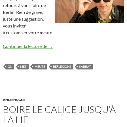
retours à vous faire de
Berlin. Rien de grave,
juste une suggestion,
vous inviter
à customiser votre meute.
Customiser sa meute, idées berlinoises
Continuer la lecture de
→
GN
MET
MEUTE
RÉFLEXIONS
SABBAT
ANCIENS GNS
BOIRE LE CALICE JUSQU’À
LA LIE