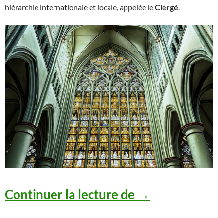
hiérarchie internationale et locale, appelée le
Clergé
.
Le Clergé du 
Continuer la lecture de
→