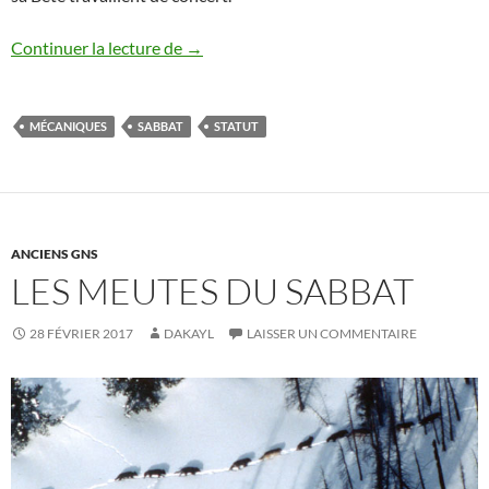
Statut au sein du Sabbat
Continuer la lecture de
→
MÉCANIQUES
SABBAT
STATUT
ANCIENS GNS
LES MEUTES DU SABBAT
28 FÉVRIER 2017
DAKAYL
LAISSER UN COMMENTAIRE