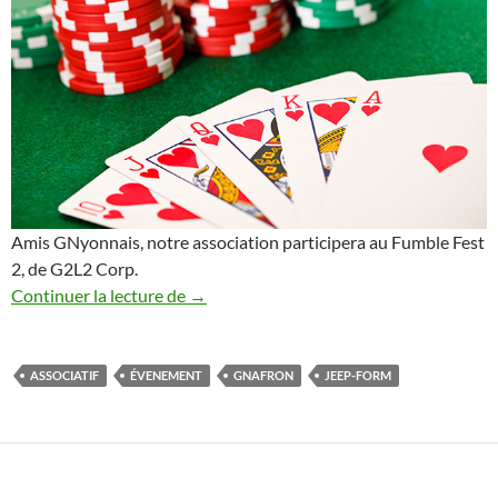
Amis GNyonnais, notre association participera au Fumble Fest
2, de G2L2 Corp.
GNafron au Fumble Fest 2
Continuer la lecture de
→
ASSOCIATIF
ÉVENEMENT
GNAFRON
JEEP-FORM