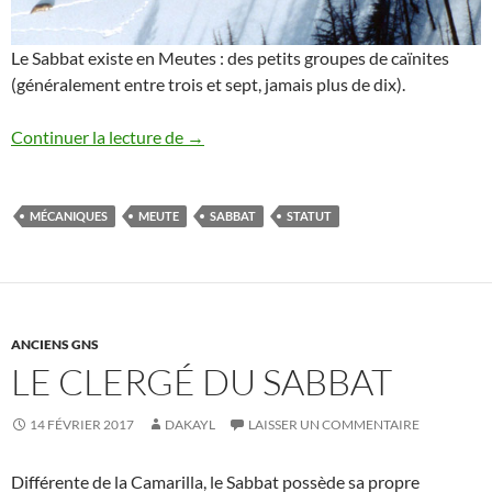
Le Sabbat existe en Meutes : des petits groupes de caïnites
(généralement entre trois et sept, jamais plus de dix).
Les Meutes du Sabbat
Continuer la lecture de
→
MÉCANIQUES
MEUTE
SABBAT
STATUT
ANCIENS GNS
LE CLERGÉ DU SABBAT
14 FÉVRIER 2017
DAKAYL
LAISSER UN COMMENTAIRE
Différente de la Camarilla, le Sabbat possède sa propre