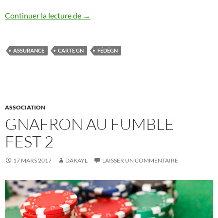
Pourquoi la Carte GN ? Kézako ?
Continuer la lecture de
→
ASSURANCE
CARTE GN
FÉDÉGN
ASSOCIATION
GNAFRON AU FUMBLE
FEST 2
17 MARS 2017
DAKAYL
LAISSER UN COMMENTAIRE