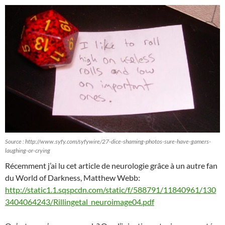
Source : http://www.syfy.com/syfywire/27-dice-shaming-photos-sure-have-gamers-
laughing-or-crying
Récemment j’ai lu cet article de neurologie grâce à un autre fan
du World of Darkness, Matthew Webb:
http://static1.1.sqspcdn.com/static/f/588791/11840961/130
3404064243/Rillingetal_neuroimage04.pdf