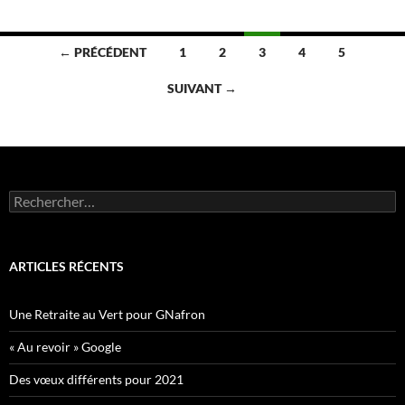
Navigation
← PRÉCÉDENT
1
2
3
4
5
des
SUIVANT →
articles
Rechercher :
ARTICLES RÉCENTS
Une Retraite au Vert pour GNafron
« Au revoir » Google
Des vœux différents pour 2021