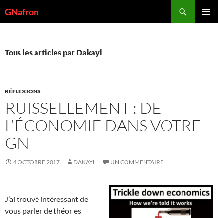
Aller
Recherche
GNafron
au
MENU
contenu
PRINCI
Tous les articles par Dakayl
RÉFLEXIONS
RUISSELLEMENT : DE
L’ÉCONOMIE DANS VOTRE
GN
4 OCTOBRE 2017
DAKAYL
UN COMMENTAIRE
J’ai trouvé intéressant de
vous parler de théories