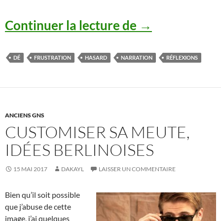
En défense des
Continuer la lecture de
→
DÉ
FRUSTRATION
HASARD
NARRATION
RÉFLEXIONS
ANCIENS GNS
CUSTOMISER SA MEUTE,
IDÉES BERLINOISES
15 MAI 2017
DAKAYL
LAISSER UN COMMENTAIRE
Bien qu’il soit possible
que j’abuse de cette
image, j’ai quelques