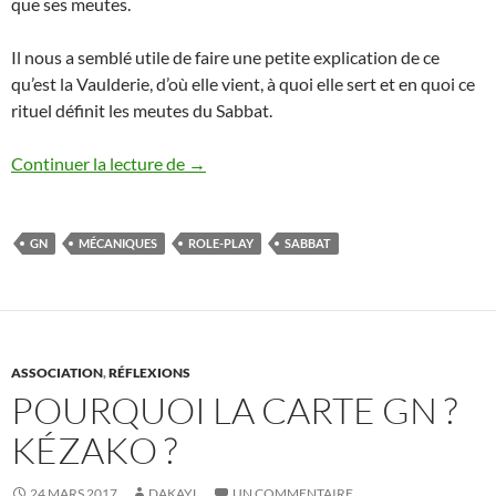
que ses meutes.
Il nous a semblé utile de faire une petite explication de ce
qu’est la Vaulderie, d’où elle vient, à quoi elle sert et en quoi ce
rituel définit les meutes du Sabbat.
Boire le calice jusqu’à la lie
Continuer la lecture de
→
GN
MÉCANIQUES
ROLE-PLAY
SABBAT
ASSOCIATION
,
RÉFLEXIONS
POURQUOI LA CARTE GN ?
KÉZAKO ?
24 MARS 2017
DAKAYL
UN COMMENTAIRE