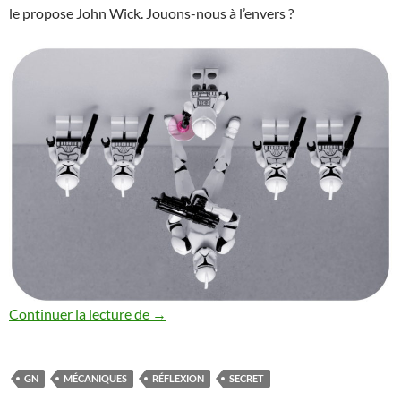
le propose John Wick. Jouons-nous à l’envers ?
Jouons-nous à l’envers en GN ?
Continuer la lecture de
→
GN
MÉCANIQUES
RÉFLEXION
SECRET