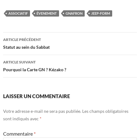
ASSOCIATIF
ÉVENEMENT
GNAFRON
JEEP-FORM
Navigation
ARTICLE PRÉCÉDENT
des
Statut au sein du Sabbat
articles
ARTICLE SUIVANT
Pourquoi la Carte GN ? Kézako ?
LAISSER UN COMMENTAIRE
Votre adresse e-mail ne sera pas publiée.
Les champs obligatoires
sont indiqués avec
*
Commentaire
*