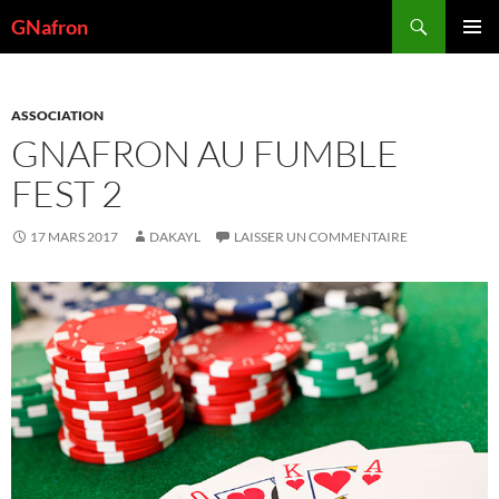
Aller
Recherche
GNafron
au
MENU
contenu
PRINCI
ASSOCIATION
GNAFRON AU FUMBLE
FEST 2
17 MARS 2017
DAKAYL
LAISSER UN COMMENTAIRE