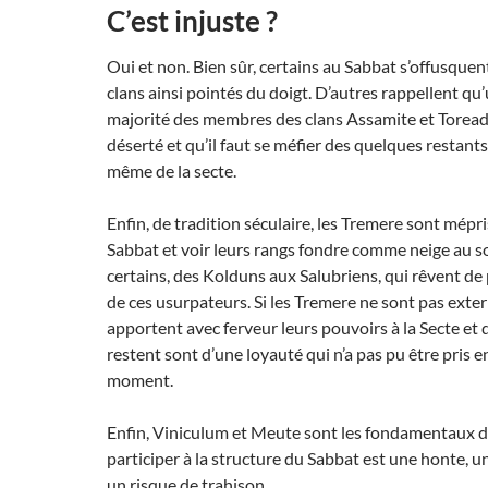
C’est injuste ?
Oui et non. Bien sûr, certains au Sabbat s’offusquent
clans ainsi pointés du doigt. D’autres rappellent q
majorité des membres des clans Assamite et Toread
déserté et qu’il faut se méfier des quelques restants
même de la secte.
Enfin, de tradition séculaire, les Tremere sont mépr
Sabbat et voir leurs rangs fondre comme neige au sol
certains, des Kolduns aux Salubriens, qui rêvent de
de ces usurpateurs. Si les Tremere ne sont pas exterm
apportent avec ferveur leurs pouvoirs à la Secte et 
restent sont d’une loyauté qui n’a pas pu être pris 
moment.
Enfin, Viniculum et Meute sont les fondamentaux de
participer à la structure du Sabbat est une honte, 
un risque de trahison.