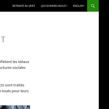
RETRAITE AU VERT
QUI SOMMES NOUS ?
ENGLISH
UT
eflètent les idéaux
uctures sociales
cts sont traités
e loués pour leurs