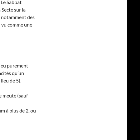
. Le Sabbat
 Secte sur la
ste notamment des
ôt vu comme une
 jeu purement
cités qu’un
lieu de 5).
e meute (sauf
m à plus de 2, ou