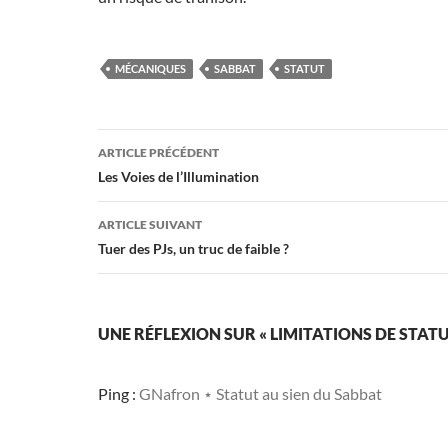
MÉCANIQUES
SABBAT
STATUT
Navigation
ARTICLE PRÉCÉDENT
des
Les Voies de l’Illumination
articles
ARTICLE SUIVANT
Tuer des PJs, un truc de faible ?
UNE RÉFLEXION SUR « LIMITATIONS DE STATU
Ping :
GNafron ⋆ Statut au sien du Sabbat