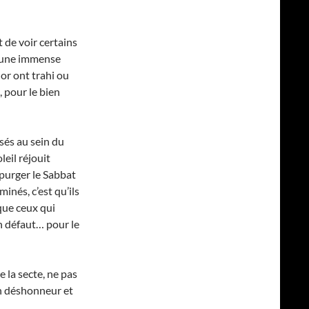
 de voir certains
u’une immense
or ont trahi ou
, pour le bien
isés au sein du
eil réjouit
 purger le Sabbat
inés, c’est qu’ils
que ceux qui
en défaut… pour le
 la secte, ne pas
un déshonneur et