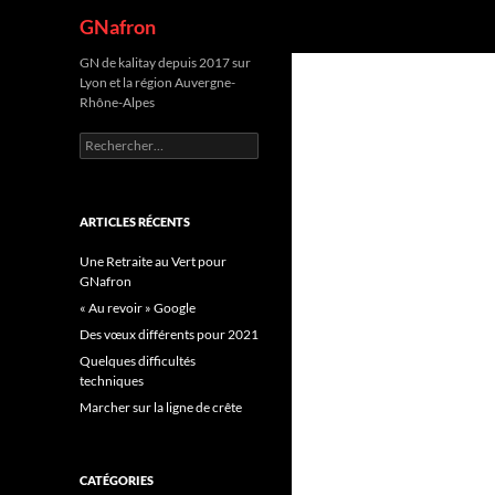
Recherche
GNafron
Aller
GN de kalitay depuis 2017 sur
Lyon et la région Auvergne-
au
Rhône-Alpes
contenu
Rechercher :
ARTICLES RÉCENTS
Une Retraite au Vert pour
GNafron
« Au revoir » Google
Des vœux différents pour 2021
Quelques difficultés
techniques
Marcher sur la ligne de crête
CATÉGORIES