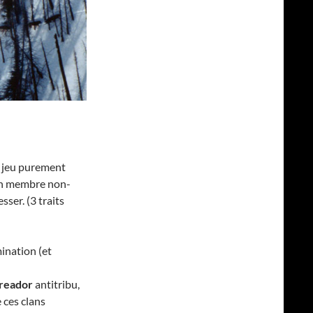
n jeu purement
’un membre non-
ser. (3 traits
mination (et
reador
antitribu,
 ces clans