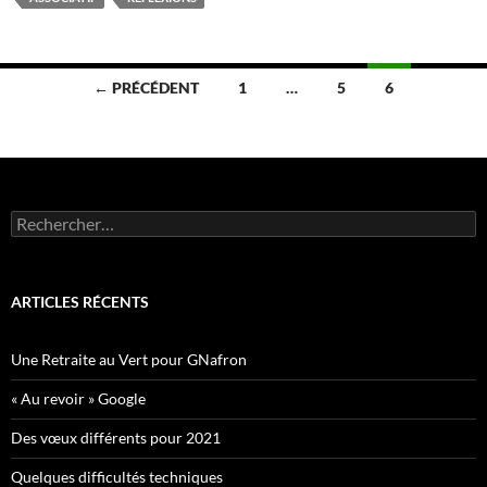
Navigation
← PRÉCÉDENT
1
…
5
6
des
articles
Rechercher :
ARTICLES RÉCENTS
Une Retraite au Vert pour GNafron
« Au revoir » Google
Des vœux différents pour 2021
Quelques difficultés techniques