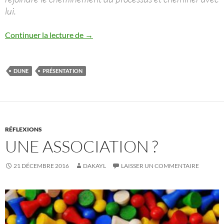
lui.
Présentation GN : Dune – Landsraad
Continuer la lecture de
→
DUNE
PRÉSENTATION
RÉFLEXIONS
UNE ASSOCIATION ?
21 DÉCEMBRE 2016
DAKAYL
LAISSER UN COMMENTAIRE