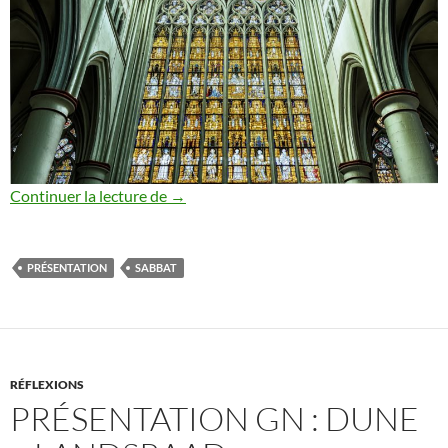
Présentation GN : Sabbat – Croisade de
Continuer la lecture de
→
PRÉSENTATION
SABBAT
RÉFLEXIONS
PRÉSENTATION GN : DUNE