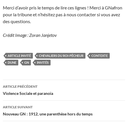
Merci d’avoir pris le temps de lire ces lignes ! Merci à GNafron
pour la tribune et n’hésitez pas à nous contacter si vous avez
des questions.
Crédit Image : Zoran Janjetov
ARTICLE INVITÉ
CHEVALIERS DU ROI-PÊCHEUR
CONTEXTE
DUNE
GN
INVITÉS
Navigation
ARTICLE PRÉCÉDENT
des
Violence Sociale et paranoïa
articles
ARTICLE SUIVANT
Nouveau GN : 1912, une parenthèse hors du temps