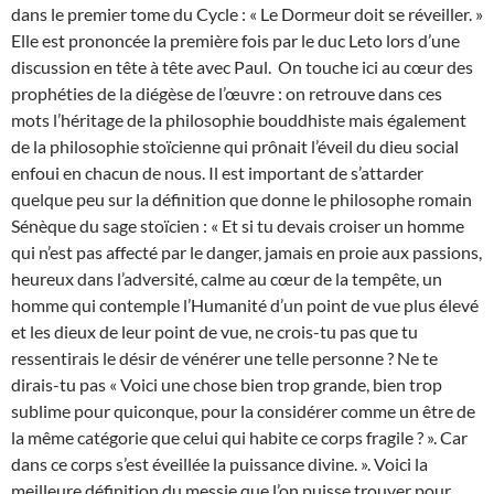
dans le premier tome du Cycle : « Le Dormeur doit se réveiller. »
Elle est prononcée la première fois par le duc Leto lors d’une
discussion en tête à tête avec Paul. On touche ici au cœur des
prophéties de la diégèse de l’œuvre : on retrouve dans ces
mots l’héritage de la philosophie bouddhiste mais également
de la philosophie stoïcienne qui prônait l’éveil du dieu social
enfoui en chacun de nous. Il est important de s’attarder
quelque peu sur la définition que donne le philosophe romain
Sénèque du sage stoïcien : « Et si tu devais croiser un homme
qui n’est pas affecté par le danger, jamais en proie aux passions,
heureux dans l’adversité, calme au cœur de la tempête, un
homme qui contemple l’Humanité d’un point de vue plus élevé
et les dieux de leur point de vue, ne crois-tu pas que tu
ressentirais le désir de vénérer une telle personne ? Ne te
dirais-tu pas « Voici une chose bien trop grande, bien trop
sublime pour quiconque, pour la considérer comme un être de
la même catégorie que celui qui habite ce corps fragile ? ». Car
dans ce corps s’est éveillée la puissance divine. ». Voici la
meilleure définition du messie que l’on puisse trouver pour