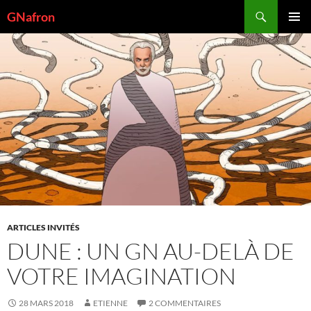
Aller
Recherche
GNafron
au
MENU
contenu
PRINCI
ARTICLES INVITÉS
DUNE : UN GN AU-DELÀ DE
VOTRE IMAGINATION
28 MARS 2018
ETIENNE
2 COMMENTAIRES