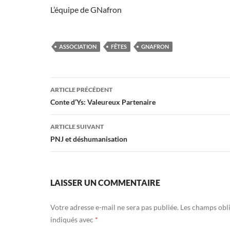
L’équipe de GNafron
ASSOCIATION
FÊTES
GNAFRON
Navigation
ARTICLE PRÉCÉDENT
des
Conte d’Ys: Valeureux Partenaire
articles
ARTICLE SUIVANT
PNJ et déshumanisation
LAISSER UN COMMENTAIRE
Votre adresse e-mail ne sera pas publiée.
Les champs obli
indiqués avec
*