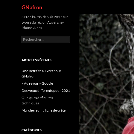
Recherche
GNafron
Aller
GN de kalitay depuis 2017 sur
Lyon et la région Auvergne-
au
Rhône-Alpes
contenu
Rechercher :
ARTICLES RÉCENTS
Une Retraite au Vert pour
GNafron
« Au revoir » Google
Des vœux différents pour 2021
Quelques difficultés
techniques
Marcher sur la ligne de crête
CATÉGORIES