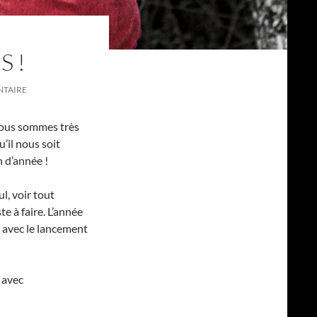
S !
NTAIRE
nous sommes très
’il nous soit
n d’année !
l, voir tout
e à faire. L’année
 avec le lancement
 avec